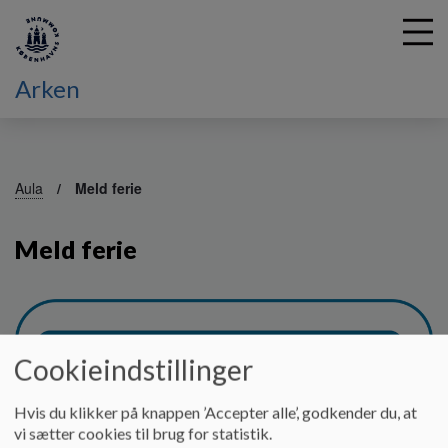
Arken
G
å
Aula
Meld ferie
t
i
Meld ferie
l
h
o
v
e
d
Cookieindstillinger
i
n
Hvis du klikker på knappen ’Accepter alle’, godkender du, at
d
vi sætter cookies til brug for statistik.
h