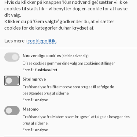
Hvis du klikker på knappen ’Kun nødvendige,’ sætter vi ikke
o
cookies til statistik – vi benytter dog en cookie for at huske
l
dit valg.
d
Klikker du på ’Gem valgte’ godkender du, at vi sætter
e
cookies for de kategorier du har krydset af.
t
Læs mere i
cookiepolitik
.
Nødvendige cookies
(altid nødvendig)
Disse cookies gemmer dine valg om cookieindstillinger.
Formål
:
Funktionalitet
SiteImprove
Trafikanalyse fra Siteimprove som bruges til at følge de
besøgendes brug af siderne
Formål
:
Analyse
Matomo
Trafikanalyse fra Matomo som bruges til at følge de besøgendes
brug af siderne.
Formål
:
Analyse