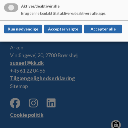
Aktiver/deaktivér alle
Brug denne kontakt til at aktivere/deaktivere alle apps.
Kun nødvendige
Accepter valgte
Accepter alle
Arken
Vindingevej 20, 2700 Brønshøj
susaet@kk.dk
+45 61 22 04 66
Tilgængelighedserklæring
Sitemap
Cookie politik