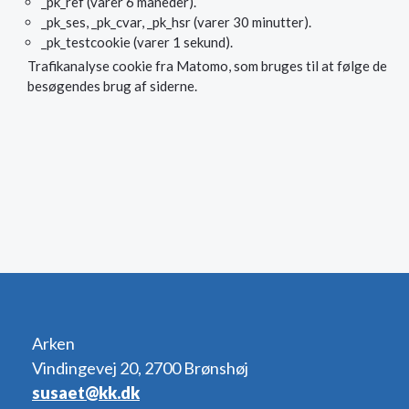
_pk_ref (varer 6 måneder).
_pk_ses, _pk_cvar, _pk_hsr (varer 30 minutter).
_pk_testcookie (varer 1 sekund).
Trafikanalyse cookie fra Matomo, som bruges til at følge de
besøgendes brug af siderne.
Arken
Vindingevej 20, 2700 Brønshøj
susaet@kk.dk