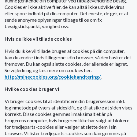
kunne genkende din computer ved tilbagevendende besøg.
o
Cookies er ikke aktive filer, de kan altså ikke udvikle virus
l
eller spore indhold på din computer. Det eneste, de gør, er at
d
sende anonyme oplysninger tilbage til os om fx
e
besøgstidspunkt, varighed osv.
t
Hvis du ikke vil tillade cookies
Hvis du ikke vil tillade brugen af cookies på din computer,
kan du ændre i indstillingerne i din browser, så den husker det
fremover. Du kan også slette cookies, der allerede er lagret.
Se vejledning og læs mere om cookies her:
http://minecookies.org/cookiehandtering/
.
Hvilke cookies bruger vi
Vi bruger cookies til at identificere din brugersession inkl.
loginmetode på tværs af sideskift, og til at sikre at siden vises
korrekt. Disse cookies gemmes i maksimalt et år på
brugerens computer, hvis brugeren ikke har valgt at blokere
for tredjeparts-cookies eller vælger at slette dem i sin
browser. Vi lister tredjeparts-cookies som kan gemmes på