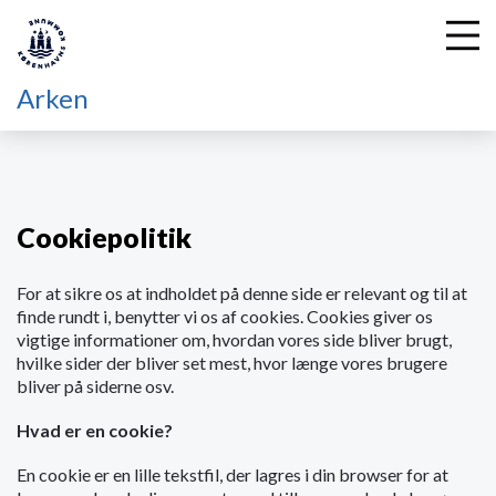
Arken
G
å
t
Cookiepolitik
i
l
For at sikre os at indholdet på denne side er relevant og til at
h
finde rundt i, benytter vi os af cookies. Cookies giver os
o
vigtige informationer om, hvordan vores side bliver brugt,
v
hvilke sider der bliver set mest, hvor længe vores brugere
e
bliver på siderne osv.
d
i
Hvad er en cookie?
n
d
En cookie er en lille tekstfil, der lagres i din browser for at
h