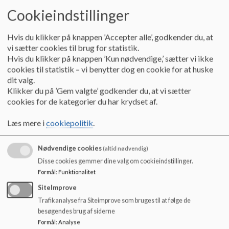
Inkluderende basispladser
o
Cookieindstillinger
l
I Arken har vi seks basispladser til børn i udsatte positioner,
d
fortrinsvis inden for autismespektret og ADHD. Mange
e
Hvis du klikker på knappen ’Accepter alle’, godkender du, at
steder er basispladserne samlet i særlige basisgrupper, men i
t
vi sætter cookies til brug for statistik.
Arken inkluderer vi børnene på vores basispladser i de øvrige
Hvis du klikker på knappen ’Kun nødvendige,’ sætter vi ikke
børnegrupper, så børnene med særlige behov deltager i
cookies til statistik – vi benytter dog en cookie for at huske
hverdagen på lige fod med resten af vores børn.
dit valg.
Klikker du på ’Gem valgte’ godkender du, at vi sætter
Børn med basispladser har forskellige behov, og derfor giver
cookies for de kategorier du har krydset af.
det rigtig god mening at inkludere dem på forskellig vis i
stedet for at samle dem i én gruppe - og alle vores erfaringer
Læs mere i
cookiepolitik
.
viser, at børnene trives og udvikler sig allerbedst på denne
måde. Vi inddeler vores børn i grupper efter alder, og de af
Nødvendige cookies
vores børn, som har en basisplads, inkluderer vi i den gruppe,
(altid nødvendig)
som passer bedst til deres behov og udvikling.
Disse cookies gemmer dine valg om cookieindstillinger.
Formål
:
Funktionalitet
Fordi vi hver dag opdeler alle vores børn i små grupper og kun
SiteImprove
meget sjældent er samlet i grupper på mere end ti til tolv
Trafikanalyse fra Siteimprove som bruges til at følge de
børn, vil børnene opleve både ro og tryghed i deres hverdag
besøgendes brug af siderne
her i Arken. Vores særlige struktur gør også, at der generelt
Formål
:
Analyse
er mindre støj og konflikter i huset. Og når et barn har behov