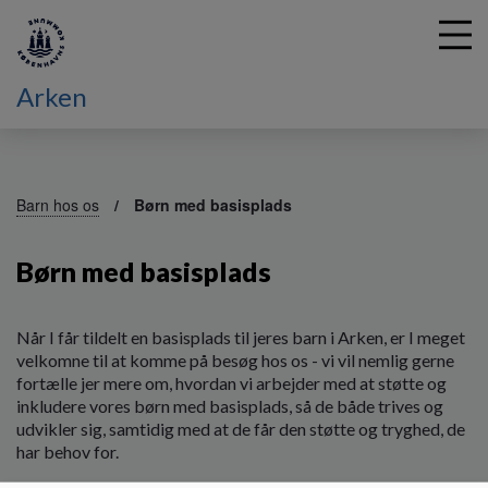
Arken
G
å
Barn hos os
Børn med basisplads
t
i
Børn med basisplads
l
h
o
v
Når I får tildelt en basisplads til jeres barn i Arken, er I meget
e
velkomne til at komme på besøg hos os - vi vil nemlig gerne
d
fortælle jer mere om, hvordan vi arbejder med at støtte og
i
inkludere vores børn med basisplads, så de både trives og
n
udvikler sig, samtidig med at de får den støtte og tryghed, de
d
har behov for.
h