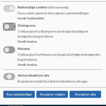
Det er en god idé at afsætte cirka 14 dage til indkøring både
o
for vuggestuebørn og børnehavebørn. I starten er det rigtig
l
Nødvendige cookies
(altid nødvendig)
godt, hvis jeres barn kan få nogle korte dage, selvom det går
d
Disse cookies gemmer dine valg om cookieindstillinger.
godt. Vi har nemlig erfaring med, at børnene på den måde
e
Formål
:
Funktionalitet
ikke bliver kørt trætte, men tværtimod kan blive sultne på
t
SiteImprove
mere og glæder sig til at komme igen.
Trafikanalyse fra Siteimprove som bruges til at følge de
Dokumenter
besøgendes brug af siderne
Formål
:
Analyse
Velkommen til Arken
Matomo
Trafikanalyse fra Matomo som bruges til at følge de besøgendes
brug af siderne.
Formål
:
Analyse
Arken
Aktiver/deaktivér alle
Vindingevej 20, 2700 Brønshøj
Brug denne kontakt til at aktivere/deaktivere alle apps.
susaet@kk.dk
+45 61 22 04 66
Kun nødvendige
Accepter valgte
Accepter alle
Tilgængelighedserklæring
Sitemap