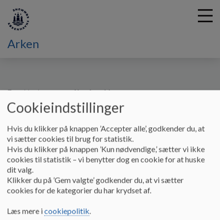
Arken
G
å
Forældre hos os
Nye forældre
t
Cookieindstillinger
i
Nye forældre
l
Hvis du klikker på knappen ’Accepter alle’, godkender du, at
h
vi sætter cookies til brug for statistik.
o
Hvis du klikker på knappen ’Kun nødvendige,’ sætter vi ikke
v
Når I får tilbudt en plads hos os, sender vi jer et velkomstbrev
cookies til statistik – vi benytter dog en cookie for at huske
e
med en invitation til vores første møde, hvor vi taler om,
dit valg.
d
hvordan den første tid her hos os kommer til at være. Vi vil
Klikker du på ’Gem valgte’ godkender du, at vi sætter
i
rigtig gerne høre om jeres barn og jeres familie, for eksempel
cookies for de kategorier du har krydset af.
n
jeres barns sove- og spisevaner, så vi kan planlægge en
d
indkøring sammen, som passer til jer og jeres behov.
Læs mere i
cookiepolitik
.
h