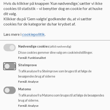
o
Fra vuggestue til børnehave
Hvis du klikker på knappen ’Kun nødvendige,’ sætter vi ikke
l
cookies til statistik – vi benytter dog en cookie for at huske
Inden jeres barn skal starte i børnehave, bliver de en del af
d
dit valg.
vores minigruppe. Minigruppen lærer, hvad det vil sige at gå i
e
Klikker du på ’Gem valgte’ godkender du, at vi sætter
børnehave. Det vil sige, at vi lærer børnene - i samarbejde
t
cookies for de kategorier du har krydset af.
med jer forældre - at smide bleen, så de kan komme med på
længere ture, når de starter i børnehaven. Vi lærer dem blandt
Læs mere i
cookiepolitik
.
andet også at vaske hænder selv og at åbne madpakken selv.
Man kan sige, at det er pædagogerne, som står for
Nødvendige cookies
(altid nødvendig)
indkøringen i børnehaven.
Disse cookies gemmer dine valg om cookieindstillinger.
Fra børnehave til skole
Formål
:
Funktionalitet
SiteImprove
Vores ældste gruppe kalder vi Agurkerne, og Skoleagurkerne
er den del af gruppen, som skal begynde i skole. I gruppen
Trafikanalyse fra Siteimprove som bruges til at følge de
med skoleagurkerne arbejder vi med skoleforberedende
besøgendes brug af siderne
aktiviteter: Børnene lærer tal og bogstaver, og de lærer
Formål
:
Analyse
grundlæggende ting som at holde på en blyant, klippe efter
Matomo
en streg og at skrive deres navne. Vi har også fokus på, at de
Trafikanalyse fra Matomo som bruges til at følge de besøgendes
sociale relationer ændrer sig, og at børnene skal indgå i
brug af siderne.
større grupper og tage hensyn til hinanden på nye måder.
Formål
:
Analyse