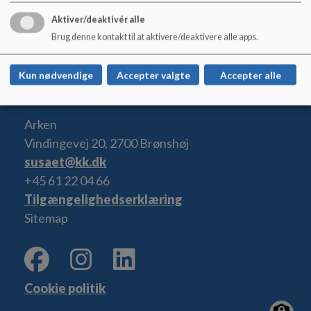
En del af dette arbejde er også vores forældresamtale, hvor vi
Aktiver/deaktivér alle
snakker om, hvor jeres barn er i forhold til skolestart, hvad
der er vigtigt at fokusere på, og hvilken viden vi skal
Brug denne kontakt til at aktivere/deaktivere alle apps.
videregive til skolen.
Kun nødvendige
Accepter valgte
Accepter alle
Arken
Vindingevej 20, 2700 Brønshøj
susaet@kk.dk
+45 61 22 04 66
Tilgængelighedserklæring
Sitemap
Cookie politik