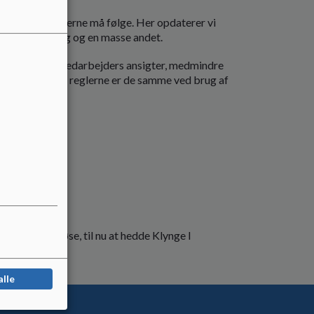
 som I meget gerne må følge. Her opdaterer vi
rnenes hverdag og en masse andet.
ører børn og medarbejders ansigter, medmindre
r billeder, men reglerne er de samme ved brug af
Brønshøj-Vanløse, til nu at hedde Klynge I
alle