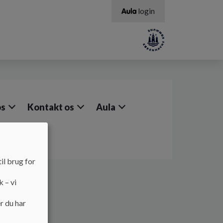
login
os
Kontakt os
Aula
il brug for
k – vi
r du har