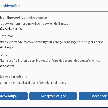
cookiepolitik
.
Klynge I Område Nord har flere forskellige sociale medier
med stillingsopslag, emner om pædagogik, små klip fra bø
vendige cookies
(altid nødvendig)
Vi arbejder ud fra databeskyttelsesreglerne (GDPR) og sl
se cookies gemmer dine valg om cookieindstillinger.
de har givet samtykke til andet. Læs
her.
Tjeklisten omtale
mål
:
Funktionalitet
video.
eImprove
Facebook
Område Nord Cph Klynge I
ikanalyse fra Siteimprove som bruges til at følge de besøgendes brug af siderne
mål
:
Analyse
Instagram
omraade_nord_cph_klynge_i
tomo
fikanalyse fra Matomo som bruges til at følge de besøgendes brug af siderne.
LinkedIn
Klynge I Område Nord cph
mål
:
Analyse
Bemærk
iver/deaktivér alle
1. januar 2026 fik klyngen nyt navn, fra at hedde Klynge A 
 denne kontakt til at aktivere/deaktivere alle apps.
Område Nord.
nødvendige
Accepter valgte
Accepter 