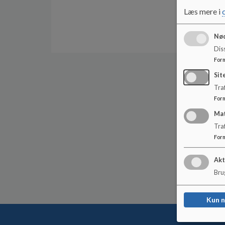
Læs mere i
Nød
Dis
For
Sit
Traf
For
Ma
Tra
For
Akt
Brug
Kun 