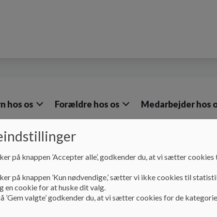
n hos os
Forældre hos os
Medarbejder hos 
indstillinger
ker på knappen ’Accepter alle’, godkender du, at vi sætter cookies t
Vores sociale medier
Følg os gerne
ker på knappen ’Kun nødvendige,’ sætter vi ikke cookies til statisti
 en cookie for at huske dit valg.
Følg os gerne
å ’Gem valgte’ godkender du, at vi sætter cookies for de kategorie