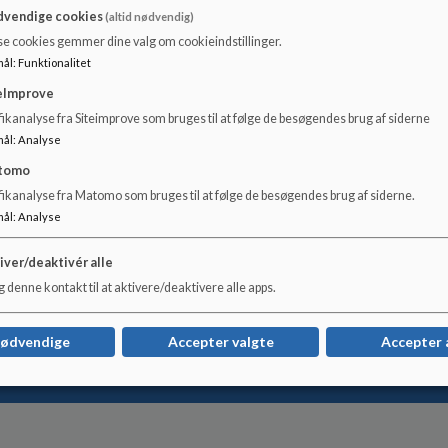
sværdier
vendige cookies
(altid nødvendig)
se cookies gemmer dine valg om cookieindstillinger.
mål
:
Funktionalitet
eImprove
ikanalyse fra Siteimprove som bruges til at følge de besøgendes brug af siderne
mål
:
Analyse
tomo
fikanalyse fra Matomo som bruges til at følge de besøgendes brug af siderne.
mål
:
Analyse
iver/deaktivér alle
 denne kontakt til at aktivere/deaktivere alle apps.
nødvendige
Accepter valgte
Accepter 