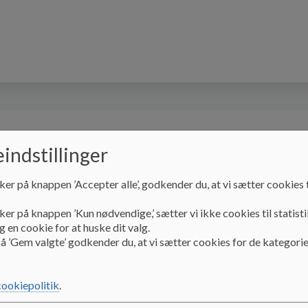
n hos os
Forældre hos os
Medarbejder hos 
indstillinger
ker på knappen ’Accepter alle’, godkender du, at vi sætter cookies t
ker på knappen ’Kun nødvendige,’ sætter vi ikke cookies til statisti
 en cookie for at huske dit valg.
å ’Gem valgte’ godkender du, at vi sætter cookies for de kategorie
isk leder Susanne fortæ
cookiepolitik
.