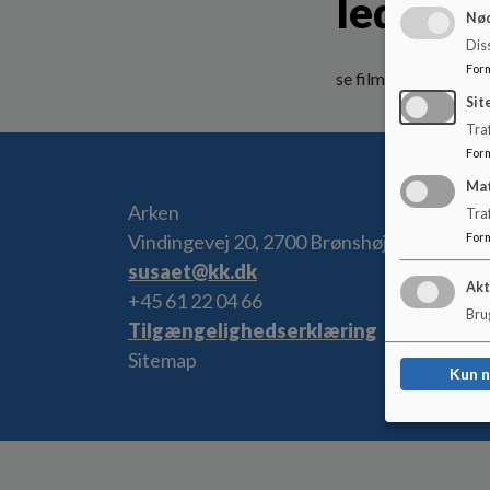
ledelse
Nød
Dis
For
se film
Sit
Traf
For
Ma
Arken
Tra
Vindingevej 20, 2700 Brønshøj
For
susaet@kk.dk
Akt
+45 61 22 04 66
Brug
Tilgængelighedserklæring
Sitemap
Kun 