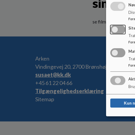
sin fun
Nød
Dis
For
se film
Sit
Traf
For
Ma
Arken
Tra
Vindingevej 20, 2700 Brønshøj
For
susaet@kk.dk
Akt
+45 61 22 04 66
Brug
Tilgængelighedserklæring
Sitemap
Kun 