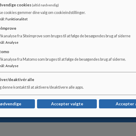
ktion i Arken
vendige cookies
(altid nødvendig)
se cookies gemmer dine valg om cookieindstillinger.
mål
:
Funktionalitet
eImprove
ikanalyse fra Siteimprove som bruges til at følge de besøgendes brug af siderne
mål
:
Analyse
tomo
fikanalyse fra Matomo som bruges til at følge de besøgendes brug af siderne.
mål
:
Analyse
iver/deaktivér alle
 denne kontakt til at aktivere/deaktivere alle apps.
nødvendige
Accepter valgte
Accepter 