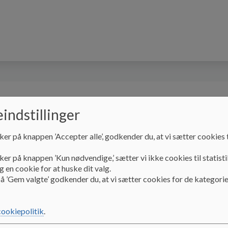
n hos os
Forældre hos os
Medarbejder hos 
indstillinger
ker på knappen ’Accepter alle’, godkender du, at vi sætter cookies t
ker på knappen ’Kun nødvendige,’ sætter vi ikke cookies til statisti
 en cookie for at huske dit valg.
å ’Gem valgte’ godkender du, at vi sætter cookies for de kategorie
repræsentant Sabine fort
cookiepolitik
.